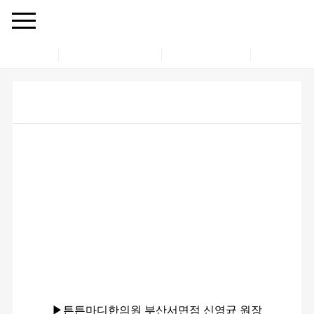
지점선택
병원소개
관절척추클리닉
생생치료후기
문의/예약
무릎통증 심하다면 꼭 보세요! 현직 한의사가 말하는
무릎관절염 진짜 원인과 치료법
▶튼튼마디한의원 부산서면점 신영균 원장