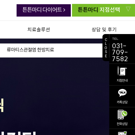
튼튼마디
지점선택
튼튼마디 다이어트
치료솔루션
상담 및 후기
TEL.
C
L
031-
연골한약 백절탕
치료생생 동영상
O
류마티스관절염 한방치료
709-
S
E
초음파유도하약침
생생치료 후기
7582
추나요법
자주묻는 질문
첩약 건강보험
주치의 상담실
지점안내
교통사고 후유증
전화상담 요청
진료 예약
카톡상담
비대면 진료
의료진소개
공지사항
전화상담