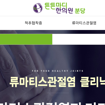
척추협착증
류마티스관절염
척추관협착증
류마티스관절염과 자가진단
허리디스크
류마티스관절염 한방치료
목디스크
퇴행성디스크
기타 척추질환