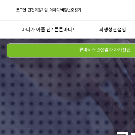
로그인
간편회원가입
아이디/비밀번호 찾기
마디가 아플 땐? 튼튼마디!
퇴행성관절염
선택! 튼튼마디
퇴행성관절염
류마티스관절염과 자가진단
한방의 과학화 실현
오십견
튼튼마디 연혁
반월상연골손상
좋은약재 안심탕전
무릎연골연화증
언론 보도 및 칼럼
산후관절통
튼튼마디 TV
기타 관절질환
도서
관절건강생활
진료절차
지점안내