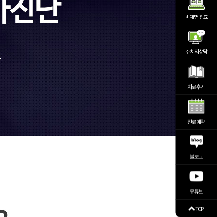
비대면 진료
주치의상담
치료후기
진료예약
블로그
유튜브
TOP