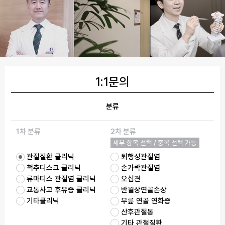
1:1문의
분류
1차 분류
2차 분류
세부 항목 선택 / 중복 선택 가능
관절질환 클리닉
퇴행성관절염
척추디스크 클리닉
손가락관절염
류마티스 관절염 클리닉
오십견
교통사고 후유증 클리닉
반월상연골손상
기타클리닉
무릎 연골 연화증
산후관절통
기타 관절질환