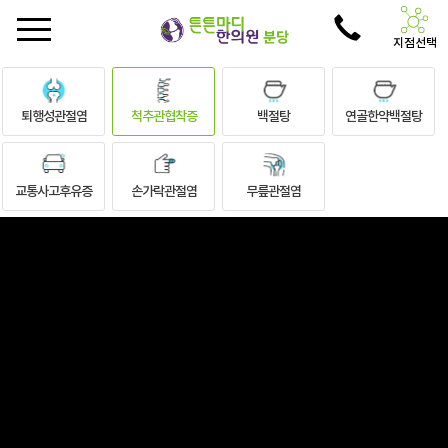
지점선택
퇴행성관절염
척추관협착증
백절탕
연골한약백절탕
교통사고후유증
손가락관절염
무릎관절염