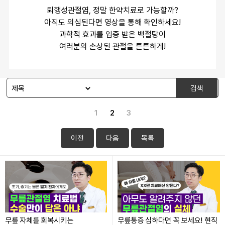
퇴행성관절염, 정말 한약치료로 가능할까?
아직도 의심된다면 영상을 통해 확인하세요!
과학적 효과를 입증 받은 백절탕이
여러분의 손상된 관절을 튼튼하게!
검색
1
2
3
이전
다음
목록
무릎 자체를 회복시키는
무릎통증 심하다면 꼭 보세요! 현직