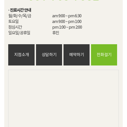
· 진료시간 안내
월/화/수/목/금

am 9:00 ~ pm 6:30

토요일

am 9:00 ~ pm 1:00

점심시간

pm 1:00 ~ pm 2:00​

일요일/공휴일
휴진
지점소개
상담하기
예약하기
전화걸기