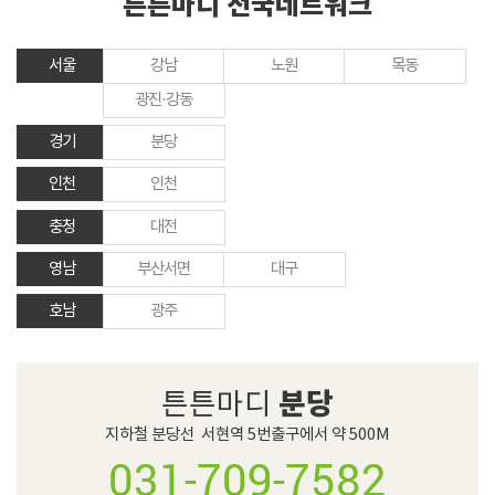
튼튼마디 전국네트워크
서울
강남
노원
목동
광진·강동
경기
분당
인천
인천
충청
대전
영남
부산서면
대구
호남
광주
분당
튼튼마디
지하철 분당선  서현역 5번출구에서 약 500M
031-709-7582