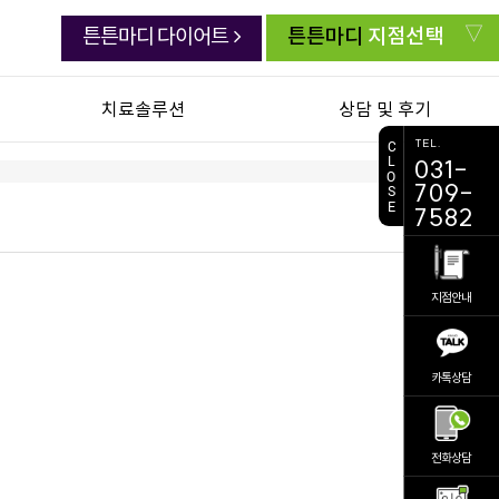
튼튼마디
지점선택
튼튼마디 다이어트
치료솔루션
상담 및 후기
TEL.
C
L
031-
연골한약 백절탕
치료생생 동영상
O
709-
S
E
초음파유도하약침
생생치료 후기
7582
추나요법
자주묻는 질문
첩약 건강보험
주치의 상담실
지점안내
교통사고 후유증
전화상담 요청
진료 예약
카톡상담
비대면 진료
의료진소개
공지사항
전화상담