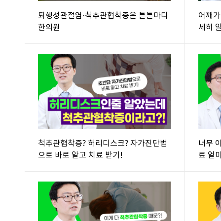
퇴행성관절염·척추관협착증은 튼튼마디
어깨가
한의원
세히 
척추관협착증? 허리디스크? 자가진단법
너무 
으로 바로 알고 치료 받기!
료 얼