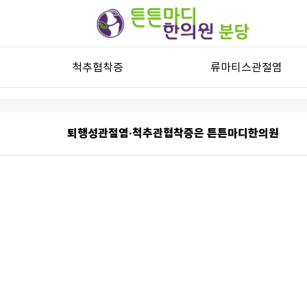
척추협착증
류마티스관절염
척추관협착증
류마티스관절염과 자가진단
허리디스크
류마티스관절염 한방치료
퇴행성관절염·척추관협착증은 튼튼마디한의원
목디스크
퇴행성디스크
기타 척추질환