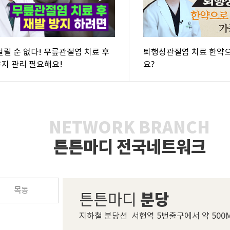
걸릴 순 없다! 무릎관절염 치료 후
퇴행성관절염 치료 한약
유지 관리 필요해요!
요?
NETWORK BRANCH
튼튼마디 전국네트워크
목동
분당
튼튼마디
지하철 분당선  서현역 5번출구에서 약 500