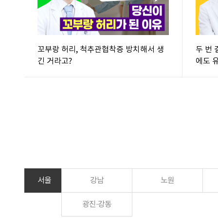
꼬부랑 허리, 척추관협착증 방치해서 생
두 번 
긴 거라고?
에도 
서울
강남
노원
광진·강동