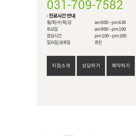
031-709-7582
· 진료시간 안내
월/화/수/목/금

am 9:00 ~ pm 6:30

토요일

am 9:00 ~ pm 1:00

점심시간

pm 1:00 ~ pm 2:00​

일요일/공휴일
휴진
지점소개
상담하기
예약하기