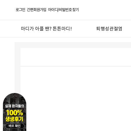
로그인
간편회원가입
아이디/비밀번호 찾기
마디가 아플 땐? 튼튼마디!
퇴행성관절염
선택! 튼튼마디
퇴행성관절염
한방의 과학화 실현
오십견
튼튼마디 연혁
반월상연골손상
좋은약재 안심탕전
무릎연골연화증
언론 보도 및 칼럼
산후관절통
튼튼마디 TV
기타 관절질환
도서
관절건강생활
진료절차
지점안내