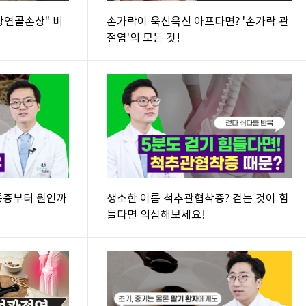
상연골손상" 비
손가락이 욱신욱신 아프다면? '손가락 관
절염'의 모든 것!
통증부터 원인까
생소한 이름 척추관협착증? 걷는 것이 힘
들다면 의심해보세요!