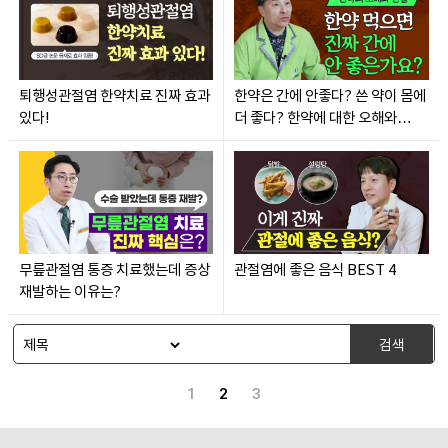
퇴행성관절염 한약치료 진짜 효과
한약은 간에 안좋다? 쓴 약이 몸에
있다!
더 좋다? 한약에 대한 오해와
진실!
무릎관절염 통증 치료했는데 증상
관절염에 좋은 음식 BEST 4
재발하는 이유는?
검색
1
2
3