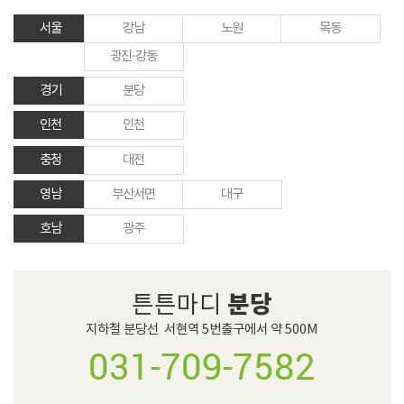
서울
강남
노원
목동
광진·강동
경기
분당
인천
인천
충청
대전
영남
부산서면
대구
호남
광주
분당
튼튼마디
지하철 분당선  서현역 5번출구에서 약 500M
031-709-7582