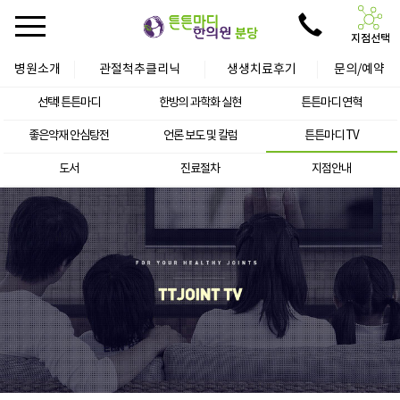
지점선택
병원소개
관절척추클리닉
생생치료후기
문의/예약
선택! 튼튼마디
한방의 과학화 실현
튼튼마디 연혁
좋은약재 안심탕전
언론 보도 및 칼럼
튼튼마디 TV
도서
진료절차
지점안내