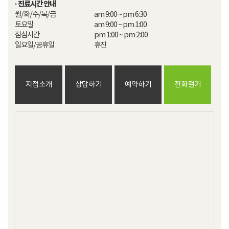
· 진료시간 안내
월/화/수/목/금

am 9:00 ~ pm 6:30

토요일

am 9:00 ~ pm 1:00

점심시간

pm 1:00 ~ pm 2:00​

일요일/공휴일
휴진
지점소개
상담하기
예약하기
전화걸기