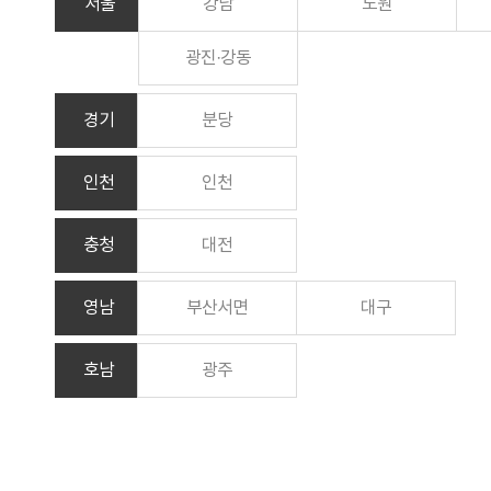
서울
강남
노원
광진·강동
경기
분당
인천
인천
충청
대전
영남
부산서면
대구
호남
광주