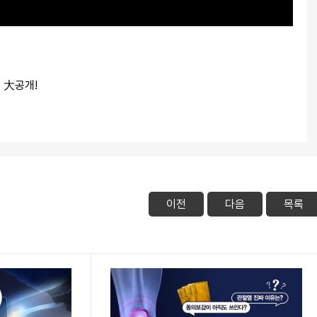
 大공개!
이전
다음
목록