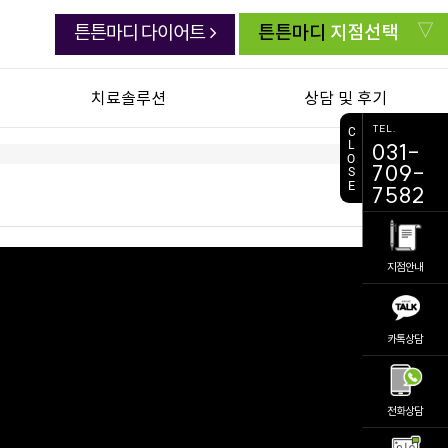
튼튼마디
지점선택
튼튼마디 다이어트
치료솔루션
상담 및 후기
TEL.
C
L
031-
연골한약 백절탕
치료생생 동영상
O
709-
S
E
초음파유도하약침
생생치료 후기
7582
추나요법
자주묻는 질문
첩약 건강보험
주치의 상담실
지점안내
교통사고 후유증
전화상담 요청
진료 예약
카톡상담
비대면 진료
의료진소개
공지사항
전화상담