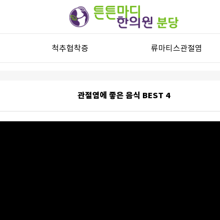
척추협착증
류마티스관절염
척추관협착증
류마티스관절염과 자가진단
허리디스크
류마티스관절염 한방치료
관절염에 좋은 음식 BEST 4
목디스크
퇴행성디스크
기타 척추질환