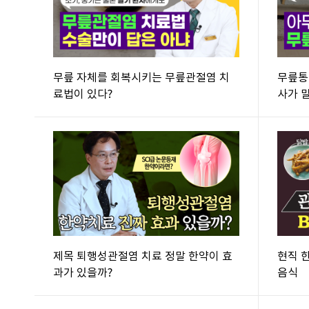
무릎 자체를 회복시키는 무릎관절염 치
무릎통
료법이 있다?
사가 
료법
제목 퇴행성관절염 치료 정말 한약이 효
현직 
과가 있을까?
음식