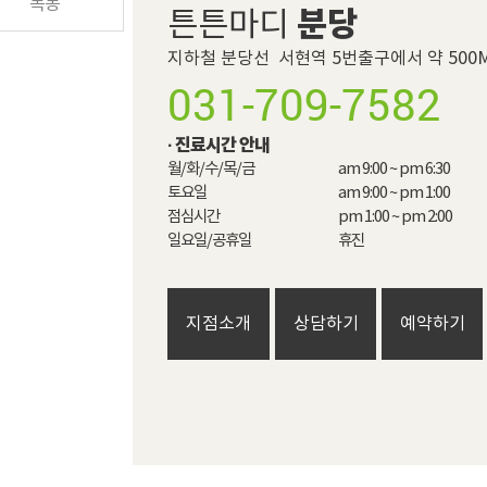
목동
분당
튼튼마디
지하철 분당선  서현역 5번출구에서 약 500
031-709-7582
· 진료시간 안내
월/화/수/목/금

am 9:00 ~ pm 6:30

토요일

am 9:00 ~ pm 1:00

점심시간

pm 1:00 ~ pm 2:00​

일요일/공휴일
휴진
지점소개
상담하기
예약하기