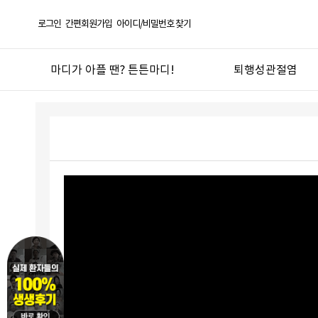
로그인
간편회원가입
아이디/비밀번호 찾기
마디가 아플 땐? 튼튼마디!
퇴행성관절염
선택! 튼튼마디
퇴행성관절염
한방의 과학화 실현
오십견
튼튼마디 연혁
반월상연골손상
좋은약재 안심탕전
무릎연골연화증
언론 보도 및 칼럼
산후관절통
튼튼마디 TV
기타 관절질환
도서
관절건강생활
진료절차
지점안내